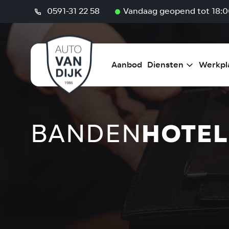
Home
/
Diensten
/
Bandenhotel
0591-31 22 58
Vandaag geopend tot 18:0
Aanbod
Diensten
Werkpl
BANDEN
HOTEL