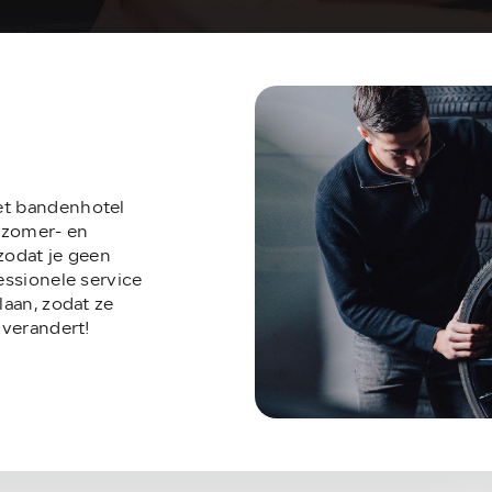
et bandenhotel
e zomer- en
zodat je geen
essionele service
laan, zodat ze
 verandert!