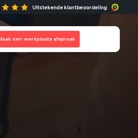
Uitstekende klantbeoordeling
Maak een werkplaats afspraak