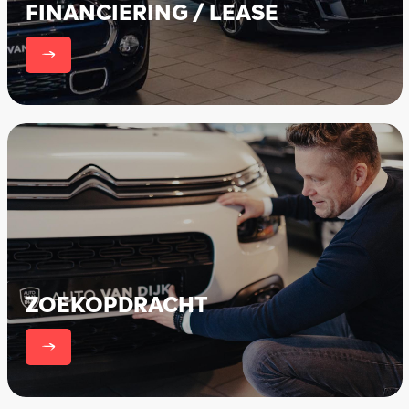
FINANCIERING / LEASE
er
ZOEKOPDRACHT
er