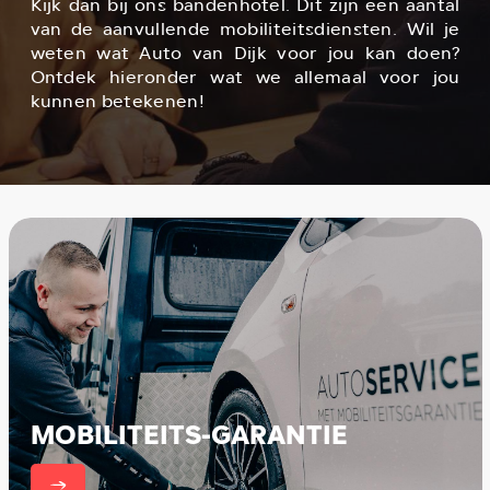
Kijk dan bij ons bandenhotel. Dit zijn een aantal
van de aanvullende mobiliteitsdiensten. Wil je
weten wat Auto van Dijk voor jou kan doen?
Ontdek hieronder wat we allemaal voor jou
kunnen betekenen!
MOBILITEITS-GARANTIE
er