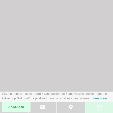
Opel Corsa
1.2 GS Line 100PK AIRCO NAVI VIA APP CRUISE APPLE CARPLAY
DIGITAAL DASH ZWARTE VELGEN ZWART DAK ZEER NETTE AUTO
2021
Benzine
Onze pagina’s maken gebruik van functionele & analytische cookies. Door te
101.621 km
Handgeschakeld
klikken op "Akkoord" ga je akkoord met ons gebruik van cookies.
Lees meer
€ 12.485,-
AKKOORD