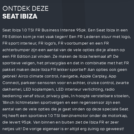
ONTDEK DEZE
SEAT IBIZA
Seat Ibiza 1.0 TSI FR Business Intense 95pk. Een Seat Ibiza in een
FR Edition kom je niet vaak tegen! Een FR Lederen stuur met logo,
FR sport interieur, FR logo's, FR voorbumper en een FR
achterbumper zijn een aantal van de vele opties die je alleen op
een FR Edition zal vinden. Ze maken de Ibiza helemaal af! De
sportieve velgen, het privacyglas en dat in combinatie met het FR
pakket maken deze Ibiza FR lekker sportief! Aan opties ook geen
gebrek! Airco climate control, navigatie, Apple Carplay, App
Connect, parkeer-sensoren voor en achter, cruise control, zwarte
dakhemel, LED koplampen, LED interieur verlichting, radio
bediening vanaf stuur, privacy glas, In hoogte verstelbare stoelen,
18inch lichtmetalen sportvelgen en een regensensor zijn een
aantal van de vele opties die je gaat vinden op deze speciale Seat.
Hij heeft een sportieve 1.0 TSI benzinemotor onder de motorkap,
die levert 95pk. Van binnen en buiten ziet de Ibiza FR er zeer
netjes uit! De vorige eigenaar is er altijd erg zuinig op geweest!